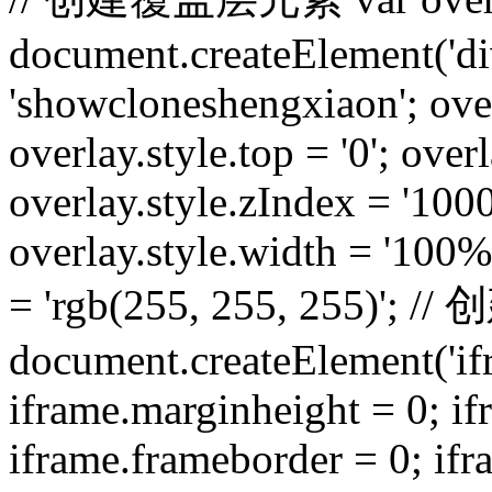
document.createElement('div
'showcloneshengxiaon'; overl
overlay.style.top = '0'; overla
overlay.style.zIndex = '1000
overlay.style.width = '100%
= 'rgb(255, 255, 255)'; //
document.createElement('ifra
iframe.marginheight = 0; i
iframe.frameborder = 0; ifr