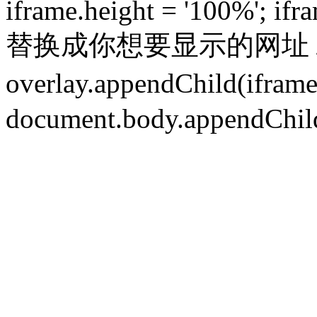
iframe.height = '100%'; ifra
替换成你想要显示的网址 // 
overlay.appendChild(
document.body.appendChild