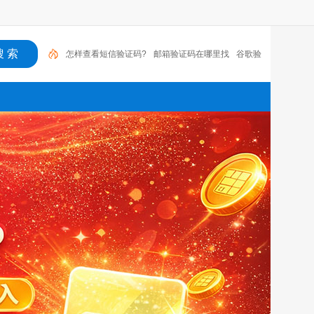
邮箱验证码在哪里找
谷歌验证码app
美国电话号
码接码平台
收到拼多多登录验证码
美国手机号接收
手机虚拟短信验证码
接码短信app
telegram收不
到zh_cn
贴吧一直要验证码
怎样查看短信验证码?