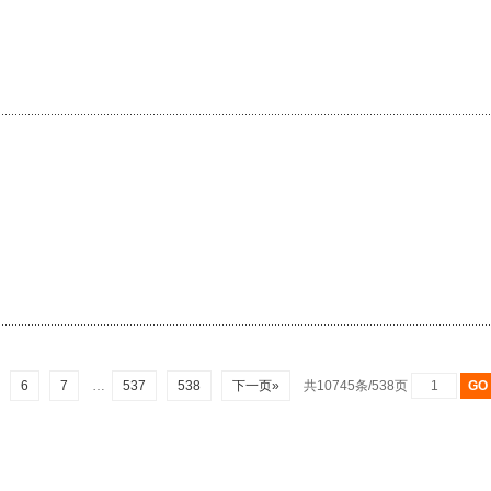
6
7
…
537
538
下一页»
共10745条/538页