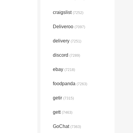
craigslist
(7252)
Deliveroo
(7097)
delivery
(7251)
discord
(7289)
ebay
(7218)
foodpanda
(7263)
getir
(7315)
gett
(7463)
GoChat
(7363)