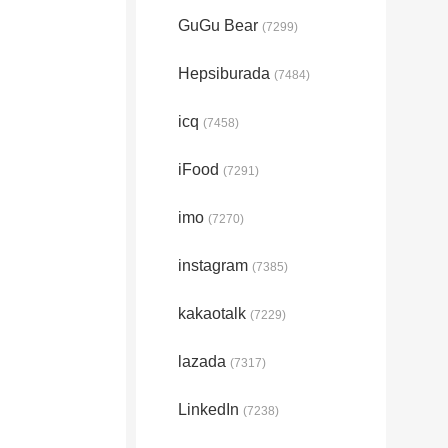
GuGu Bear
(7299)
Hepsiburada
(7484)
icq
(7458)
iFood
(7291)
imo
(7270)
instagram
(7385)
kakaotalk
(7229)
lazada
(7317)
LinkedIn
(7238)