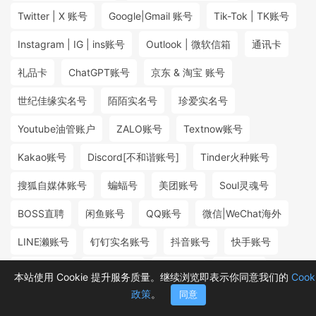
Twitter | X 账号
Google|Gmail 账号
Tik-Tok | TK账号
Instagram | IG | ins账号
Outlook | 微软信箱
通讯卡
礼品卡
ChatGPT账号
京东 & 淘宝 账号
世纪佳缘实名号
陌陌实名号
珍爱实名号
Youtube油管账户
ZALO账号
Textnow账号
Kakao账号
Discord[不和谐账号]
Tinder火种账号
搜狐自媒体账号
蝙蝠号
美团账号
Soul灵魂号
BOSS直聘
闲鱼账号
QQ账号
微信|WeChat海外
LINE濑账号
钉钉实名账号
抖音账号
快手账号
探探实名号
小红书账号
百度账号
微博账号
本站使用 Cookie 提升服务质量。继续浏览即表示你同意我们的
Cook
政策
。
同意
首页
分类
购物车
消息
我的
₮0.50
₮1.20