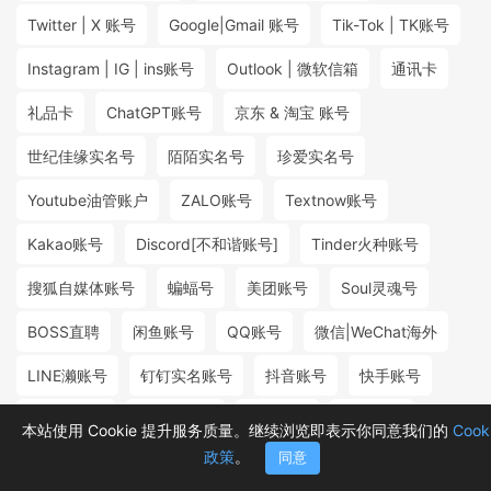
Twitter | X 账号
Google|Gmail 账号
Tik-Tok | TK账号
Instagram | IG | ins账号
Outlook | 微软信箱
通讯卡
礼品卡
ChatGPT账号
京东 & 淘宝 账号
世纪佳缘实名号
陌陌实名号
珍爱实名号
Youtube油管账户
ZALO账号
Textnow账号
Kakao账号
Discord[不和谐账号]
Tinder火种账号
搜狐自媒体账号
蝙蝠号
美团账号
Soul灵魂号
BOSS直聘
闲鱼账号
QQ账号
微信|WeChat海外
LINE濑账号
钉钉实名账号
抖音账号
快手账号
探探实名号
小红书账号
百度账号
微博账号
本站使用 Cookie 提升服务质量。继续浏览即表示你同意我们的
Cook
政策
。
同意
首页
分类
购物车
消息
我的
₮8.80
₮268.80