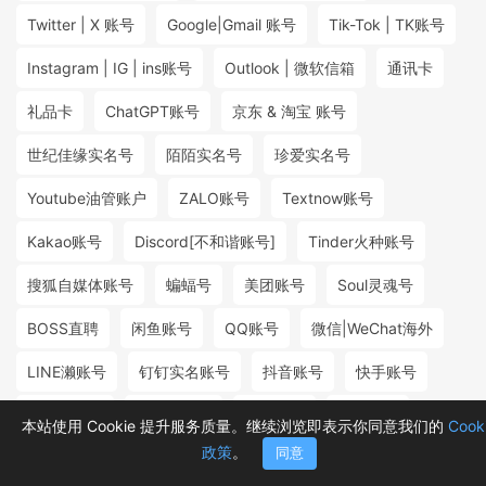
Twitter | X 账号
Google|Gmail 账号
Tik-Tok | TK账号
Instagram | IG | ins账号
Outlook | 微软信箱
通讯卡
礼品卡
ChatGPT账号
京东 & 淘宝 账号
世纪佳缘实名号
陌陌实名号
珍爱实名号
Youtube油管账户
ZALO账号
Textnow账号
Kakao账号
Discord[不和谐账号]
Tinder火种账号
搜狐自媒体账号
蝙蝠号
美团账号
Soul灵魂号
BOSS直聘
闲鱼账号
QQ账号
微信|WeChat海外
LINE濑账号
钉钉实名账号
抖音账号
快手账号
探探实名号
小红书账号
百度账号
微博账号
本站使用 Cookie 提升服务质量。继续浏览即表示你同意我们的
Cook
政策
。
同意
首页
分类
购物车
消息
我的
₮3.00
₮5.98