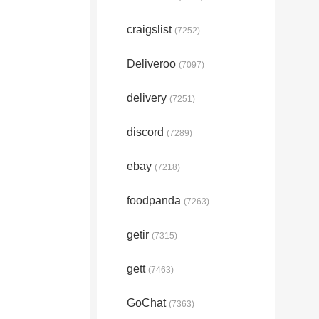
craigslist
(7252)
Deliveroo
(7097)
delivery
(7251)
discord
(7289)
ebay
(7218)
foodpanda
(7263)
getir
(7315)
gett
(7463)
GoChat
(7363)