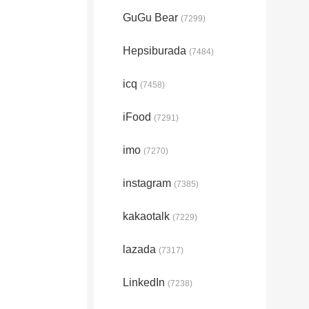
GuGu Bear
(7299)
Hepsiburada
(7484)
icq
(7458)
iFood
(7291)
imo
(7270)
instagram
(7385)
kakaotalk
(7229)
lazada
(7317)
LinkedIn
(7238)