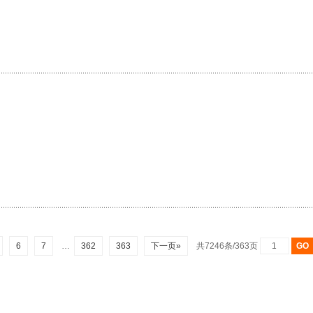
6
7
…
362
363
下一页»
共7246条/363页