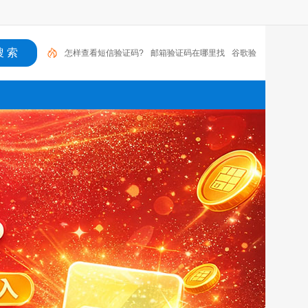
邮箱验证码在哪里找
谷歌验证码app
美国电话号
码接码平台
美国手机号接收
收到拼多多登录验证码
手机虚拟短信验证码
接码短信app
telegram收不
到zh_cn
贴吧一直要验证码
怎样查看短信验证码?