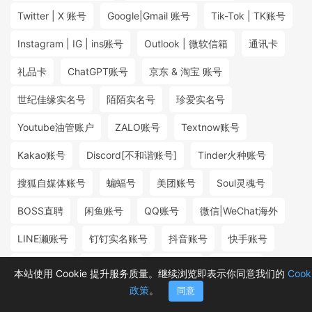
Twitter | X 账号
Google|Gmail 账号
Tik-Tok | TK账号
Instagram | IG | ins账号
Outlook | 微软信箱
通讯卡
礼品卡
ChatGPT账号
京东 & 淘宝 账号
世纪佳缘实名号
陌陌实名号
珍爱实名号
Youtube油管账户
ZALO账号
Textnow账号
Kakao账号
Discord[不和谐账号]
Tinder火种账号
搜狐自媒体账号
蝙蝠号
美团账号
Soul灵魂号
BOSS直聘
闲鱼账号
QQ账号
微信|WeChat海外
LINE濑账号
钉钉实名账号
抖音账号
快手账号
探探实名号
小红书账号
百度账号
微博账号
本站使用 Cookie 提升服务质量。继续浏览即表示你同意我们的
Cook
政策
。
同意
首页
分类
购物车
消息
我的
₮2.00
₮3.00