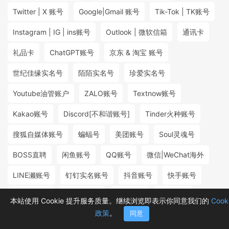
Twitter | X 账号
Google|Gmail 账号
Tik-Tok | TK账号
Instagram | IG | ins账号
Outlook | 微软信箱
通讯卡
礼品卡
ChatGPT账号
京东 & 淘宝 账号
世纪佳缘实名号
陌陌实名号
珍爱实名号
Youtube油管账户
ZALO账号
Textnow账号
Kakao账号
Discord[不和谐账号]
Tinder火种账号
搜狐自媒体账号
蝙蝠号
美团账号
Soul灵魂号
BOSS直聘
闲鱼账号
QQ账号
微信|WeChat海外
LINE濑账号
钉钉实名账号
抖音账号
快手账号
探探实名号
小红书账号
百度账号
微博账号
本站使用 Cookie 提升服务质量。继续浏览即表示你同意我们的
Cook
政策
。
同意
首页
分类
购物车
消息
我的
₮12.80
₮1.80