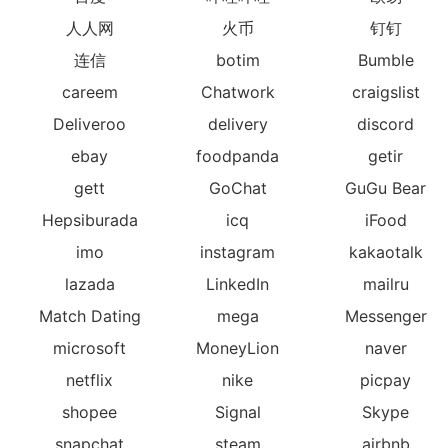
人人网
火币
钉钉
连信
botim
Bumble
careem
Chatwork
craigslist
Deliveroo
delivery
discord
ebay
foodpanda
getir
gett
GoChat
GuGu Bear
Hepsiburada
icq
iFood
imo
instagram
kakaotalk
lazada
LinkedIn
mailru
Match Dating
mega
Messenger
microsoft
MoneyLion
naver
netflix
nike
picpay
shopee
Signal
Skype
snapchat
steam
airbnb