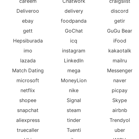
careem
Chatwork
craigslist
Deliveroo
delivery
discord
ebay
foodpanda
getir
gett
GoChat
GuGu Bear
Hepsiburada
icq
iFood
imo
instagram
kakaotalk
lazada
LinkedIn
mailru
Match Dating
mega
Messenger
microsoft
MoneyLion
naver
netflix
nike
picpay
shopee
Signal
Skype
snapchat
steam
airbnb
aliexpress
tinder
Trendyol
truecaller
Tuenti
uber