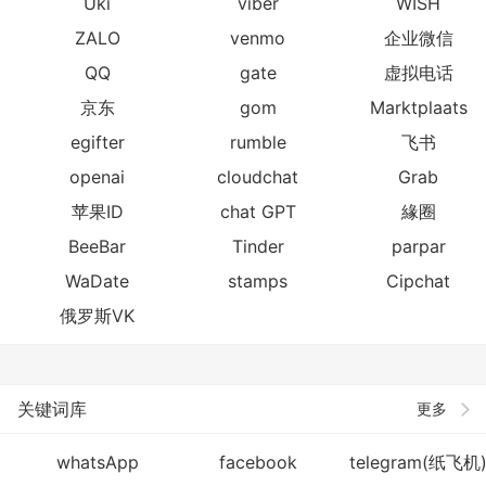
Uki
viber
WISH
ZALO
venmo
企业微信
QQ
gate
虚拟电话
京东
gom
Marktplaats
egifter
rumble
飞书
openai
cloudchat
Grab
苹果ID
chat GPT
緣圈
BeeBar
Tinder
parpar
WaDate
stamps
Cipchat
俄罗斯VK
关键词库
更多
whatsApp
facebook
telegram(纸飞机