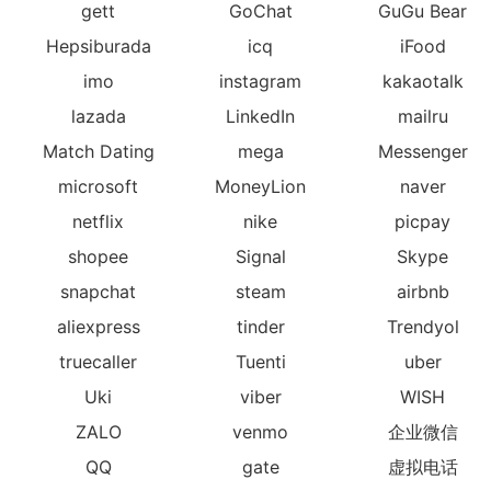
gett
GoChat
GuGu Bear
Hepsiburada
icq
iFood
imo
instagram
kakaotalk
lazada
LinkedIn
mailru
Match Dating
mega
Messenger
microsoft
MoneyLion
naver
netflix
nike
picpay
shopee
Signal
Skype
snapchat
steam
airbnb
aliexpress
tinder
Trendyol
truecaller
Tuenti
uber
Uki
viber
WISH
ZALO
venmo
企业微信
QQ
gate
虚拟电话