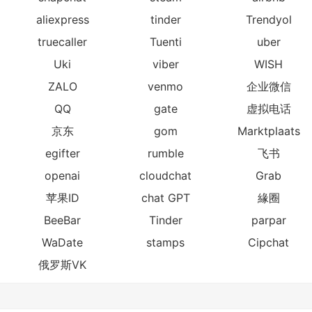
aliexpress
tinder
Trendyol
truecaller
Tuenti
uber
Uki
viber
WISH
ZALO
venmo
企业微信
QQ
gate
虚拟电话
京东
gom
Marktplaats
egifter
rumble
飞书
openai
cloudchat
Grab
苹果ID
chat GPT
緣圈
BeeBar
Tinder
parpar
WaDate
stamps
Cipchat
俄罗斯VK