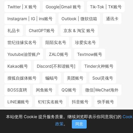
Twitter | X 账号
Google|Gmail 账号
Tik-Tok | TK账号
Instagram | IG | ins账号
Outlook | 微软信箱
通讯卡
礼品卡
ChatGPT账号
京东 & 淘宝 账号
世纪佳缘实名号
陌陌实名号
珍爱实名号
Youtube油管账户
ZALO账号
Textnow账号
Kakao账号
Discord[不和谐账号]
Tinder火种账号
搜狐自媒体账号
蝙蝠号
美团账号
Soul灵魂号
BOSS直聘
闲鱼账号
QQ账号
微信|WeChat海外
LINE濑账号
钉钉实名账号
抖音账号
快手账号
探探实名号
小红书账号
百度账号
微博账号
本站使用 Cookie 提升服务质量。继续浏览即表示你同意我们的
Cook
政策
。
同意
首页
分类
购物车
消息
我的
₮9.00
₮5.00